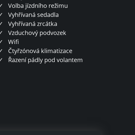
✓
Volba jízdního režimu
✓
Vyhřívaná sedadla
✓
Vyhřívaná zrcátka
✓
Vzduchový podvozek
✓
Wifi
✓
Čtyřzónová klimatizace
✓
Řazení pádly pod volantem