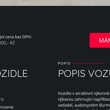
jní cena bez DPH:
MÁM
00,- Kč
POPIS
ZIDLE
POPIS VOZ
Vozidlo v atraktivní výkonn
ro
výbavou zahrnující napříkla
sedadel, audiosystém Burm
roserie: