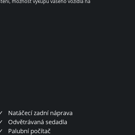
štění, možnost výkupu vašeho vozidla na
✓
Natáčecí zadní náprava
✓
Odvětrávaná sedadla
✓
Palubní počítač