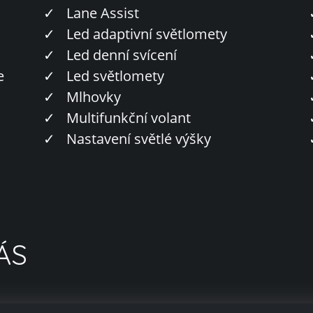
✓
Lane Assist
✓
Led adaptivní světlomety
✓
Led denní svícení
e
✓
Led světlomety
✓
Mlhovky
✓
Multifunkční volant
✓
Nastavení světlé výšky
ÁS