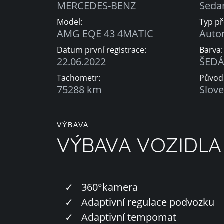
MERCEDES-BENZ
Seda
Model:
Typ p
AMG EQE 43 4MATIC
Auto
Datum první registrace:
Barva:
22.06.2022
ŠED
Tachometr:
Původ
75288 km
Slove
VÝBAVA
VÝBAVA VOZIDLA
✓
360°kamera
✓
Adaptivní regulace podvozku
✓
Adaptivní tempomat