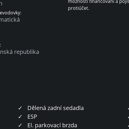
možnosti financování a poji
n
protiúčet.
řevodovky:
matická
Á
:
nská republika
✓
Dělená zadní sedadla
✓
ESP
✓
El. parkovací brzda