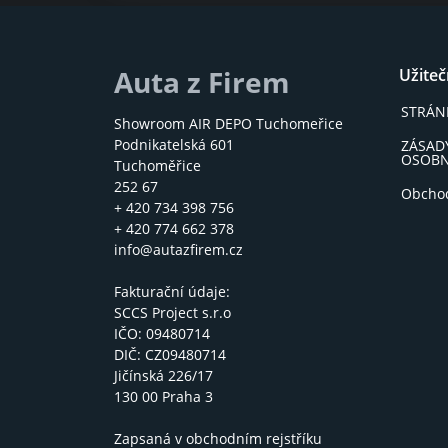
Auta z Firem
Užite
STRÁNK
Showroom AIR DEPO Tuchomeřice
Podnikatelská 601
ZÁSAD
OSOBN
Tuchoměřice
252 67
Obcho
+ 420 734 398 756
+ 420 774 662 378
info@autazfirem.cz
Fakturační údaje:
SCCS Project s.r.o
IČO: 09480714
DIČ: CZ09480714
Jičínská 226/17
130 00 Praha 3
Zapsaná v obchodním rejstříku