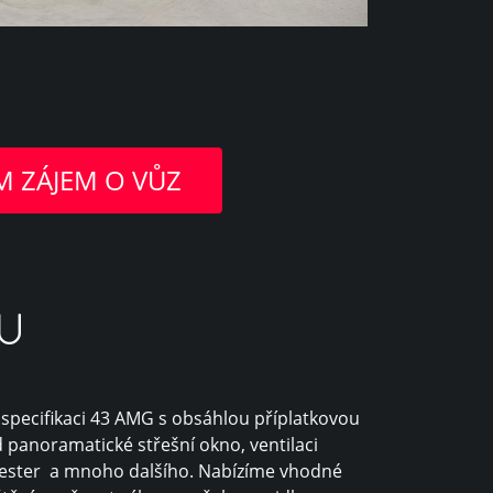
 ZÁJEM O VŮZ
U
é specifikaci 43 AMG s obsáhlou příplatkovou
d panoramatické střešní okno, ventilaci
ester a mnoho dalšího. Nabízíme vhodné