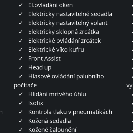
✓
El.ovládání oken
✓
Elektricky nastavitelné sedadla
✓
Elektricky nastavitelný volant
✓
Elektricky sklopná zrcátka
✓
Elektrické ovládání zrcátek
✓
Elektrické víko kufru
✓
Front Assist
✓
Head up
✓
Hlasové ovládání palubního
počítače
vy
✓
Hlídání mrtvého úhlu
✓
Isofix
h
✓
Kontrola tlaku v pneumatikách
✓
Kožená sedadla
✓
Kožené čalounění